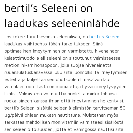
bertil’s Seleeni on
laadukas seleeninlähde
Jos kokee tarvitsevansa seleenilisää, on
bertil´s Seleeni
laadukas vaihtoehto tähän tarkoitukseen. Siinä
optimaalinen imeytyminen on varmistettu hivenaineen
kelaattimuodolla eli seleeni on sitoutunut valmisteessa
metioniini-aminohappoon, joka suojaa hivenainetta
ruuansulatuskanavassa lukuisilta luonnollisilta imeytymisen
esteiltä ja kuljettaa sen ohutsuolen limakalvon läpi
verenkiertoon. Tästä on monia etuja hyvän imeytyvyyden
lisäksi. Valmisteen voi nauttia huoletta minkä tahansa
ruoka-aineen kanssa ilman että imeytyminen heikentyisi.
bertil´s Seleeni sisältää seleeniä elimistön tarvitseman 50
µg/päivä ohjeen mukaan nautittuna. Muistathan myös
tarkastaa mahdollisen monivitamiinivalmisteesi sisällöstä
sen seleenipitoisuuden, jotta et vahingossa nauttisi sitä