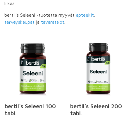
liikaa.
bertil´s Seleeni -tuotetta myyvät
apteekit
,
terveyskaupat
ja
tavaratalot
.
bertil´s Seleeni 100
bertil´s Seleeni 200
tabl.
tabl.