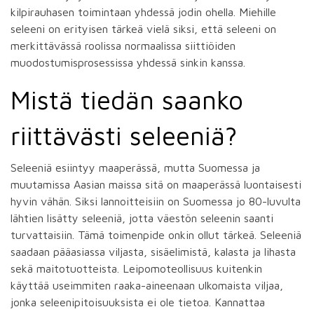
kilpirauhasen toimintaan yhdessä jodin ohella. Miehille
seleeni on erityisen tärkeä vielä siksi, että seleeni on
merkittävässä roolissa normaalissa siittiöiden
muodostumisprosessissa yhdessä sinkin kanssa.
Mistä tiedän saanko
riittävästi seleeniä?
Seleeniä esiintyy maaperässä, mutta Suomessa ja
muutamissa Aasian maissa sitä on maaperässä luontaisesti
hyvin vähän. Siksi lannoitteisiin on Suomessa jo 80-luvulta
lähtien lisätty seleeniä, jotta väestön seleenin saanti
turvattaisiin. Tämä toimenpide onkin ollut tärkeä. Seleeniä
saadaan pääasiassa viljasta, sisäelimistä, kalasta ja lihasta
sekä maitotuotteista. Leipomoteollisuus kuitenkin
käyttää useimmiten raaka-aineenaan ulkomaista viljaa,
jonka seleenipitoisuuksista ei ole tietoa. Kannattaa