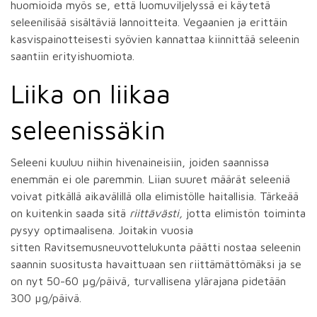
huomioida myös se, että luomuviljelyssä ei käytetä
seleenilisää sisältäviä lannoitteita. Vegaanien ja erittäin
kasvispainotteisesti syövien kannattaa kiinnittää seleenin
saantiin erityishuomiota.
Liika on liikaa
seleenissäkin
Seleeni kuuluu niihin hivenaineisiin, joiden saannissa
enemmän ei ole paremmin. Liian suuret määrät seleeniä
voivat pitkällä aikavälillä olla elimistölle haitallisia. Tärkeää
on kuitenkin saada sitä
riittävästi,
jotta elimistön toiminta
pysyy optimaalisena. Joitakin vuosia
sitten Ravitsemusneuvottelukunta päätti nostaa seleenin
saannin suositusta havaittuaan sen riittämättömäksi ja se
on nyt 50-60 µg/päivä, turvallisena ylärajana pidetään
300 µg/päivä.