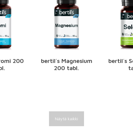
Kromi 200
bertil´s Magnesium
bertil´s 
bl.
200 tabl.
ta
Näytä kaikki