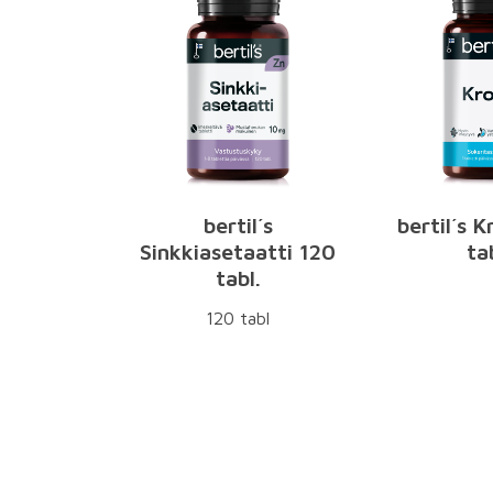
bertil´s
bertil´s 
Sinkkiasetaatti 120
ta
tabl.
120 tabl