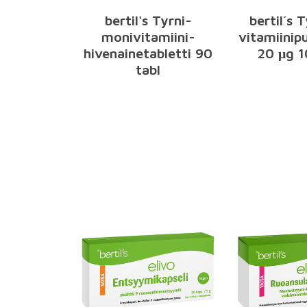
bertil's Tyrni-
bertil´s 
monivitamiini-
vitamiinip
hivenainetabletti 90
20 μg 1
tabl