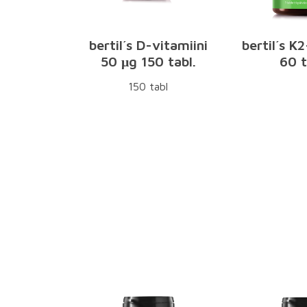
bertil´s D-vitamiini
bertil´s K
50 μg 150 tabl.
60 t
150 tabl