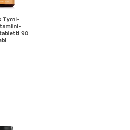
s Tyrni-
tamiini-
tabletti 90
abl