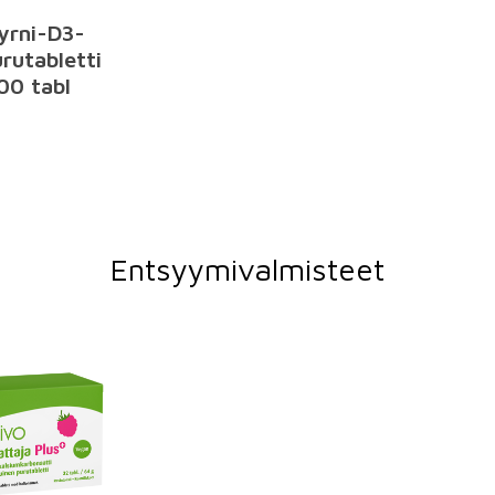
Tyrni-D3-
urutabletti
00 tabl
Entsyymivalmisteet