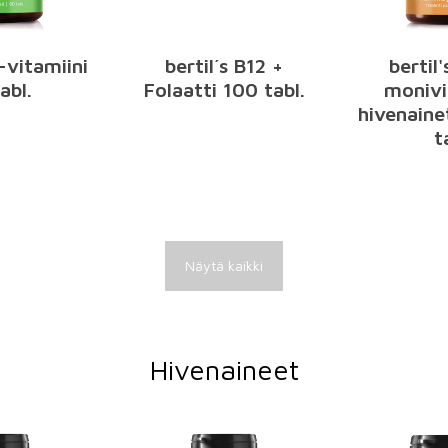
2-vitamiini
bertil´s B12 +
bertil'
abl.
Folaatti 100 tabl.
monivi
hivenaine
t
Näytä kaikki
Hivenaineet