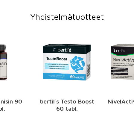
Yhdistelmätuotteet
Unisin 90
bertil´s Testo Boost
NivelActi
bl.
60 tabl.