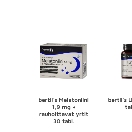
bertil's Melatoniini
bertil´s 
1,9 mg +
ta
rauhoittavat yrtit
30 tabl.