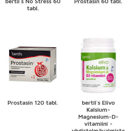
bertil´s No Stress 60
Prostasin 60 tabl.
tabl.
Prostasin 120 tabl.
bertil´s Elivo
Kalsium-
Magnesium-D-
vitamiini -
yhdistelmävalmiste